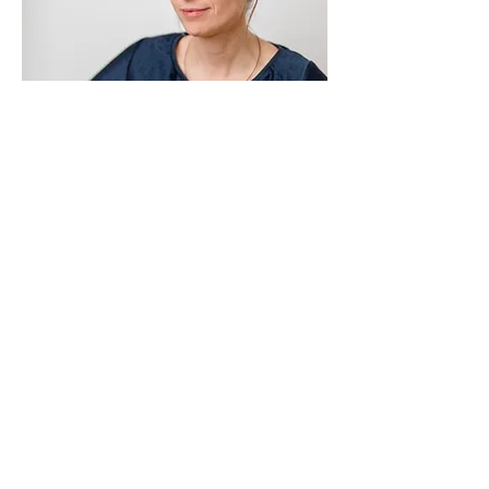
Sarah Bestle
Hebamme, Shiatsu Praktikerin
Sarah ist freiberufliche Hebamme
und diplomierte Shiatsu-
Praktikerin. Im FREIRAUM bietet
sie Kurse zur
Geburtsvorbereitung und zur
Rückbildungsgymnastik nach der
Geburt an. Sie blickt dabei auf
sieben Jahre Erfahrung in der
Kursleitung und
Erwachsenenbildung und 16 Jahre
„Lehrzeit“ in der Körperarbeit
zurück, die in Indien mit Yoga