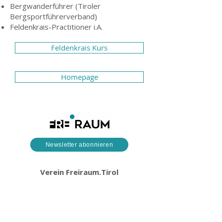
Bergwanderführer (Tiroler
Bergsportführerverband)
Feldenkrais-Practitioner i.A.
Feldenkrais Kurs
Homepage
Newsletter abonnieren
Verein Freiraum.Tirol
Plattform für ganzheitliche
Gesundheitsförderung
Defreggerstraße 20
6020 Innsbruck