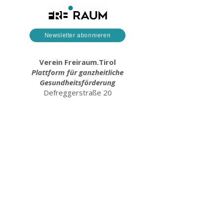
Newsletter abonnieren
Verein Freiraum.Tirol
Plattform für ganzheitliche
Gesundheitsförderung
Defreggerstraße 20
6020 Innsbruck
www.freiraum.tirol
Obmann Thomas Bucher
thomas@freiraum.tirol
+43 660 4612643
AGB
IMPRESSUM
VEREINSSTATUT
DATENSCHUTZ
PARTNER