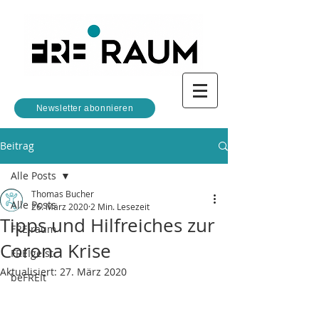
Newsletter abonnieren
Beitrag
Alle Posts
Thomas Bucher
Alle Posts
26. März 2020
2 Min. Lesezeit
Tipps und Hilfreiches zur
FREIraum
Corona Krise
FREIgeist
Aktualisiert:
27. März 2020
beFREIt