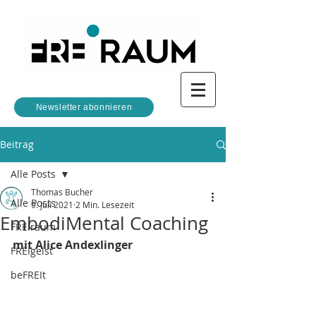
Newsletter abonnieren
Beitrag
Alle Posts
Thomas Bucher
Alle Posts
9. Juli 2021
2 Min. Lesezeit
EmbodiMental Coaching
FREIraum
mit Alice Andexlinger
FREIgeist
beFREIt