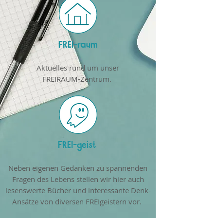
FREI-raum
Aktuelles rund um unser
FREIRAUM-Zentrum.
FREI-geist
Neben eigenen Gedanken zu spannenden
Fragen des Lebens stellen wir hier auch
lesenswerte Bücher und interessante Denk-
Ansätze von diversen FREIgeistern vor.