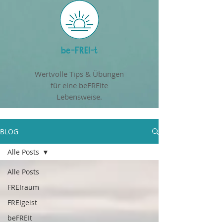
be-FREI-t
Wertvolle Tips & Übungen
für eine beFREite
Lebensweise.
BLOG
Alle Posts
Alle Posts
FREIraum
FREIgeist
beFREIt