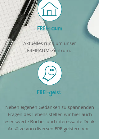
FREI-raum
Aktuelles rund um unser
FREIRAUM-Zentrum.
FREI-geist
Neben eigenen Gedanken zu spannenden
Fragen des Lebens stellen wir hier auch
lesenswerte Bücher und interessante Denk-
Ansätze von diversen FREIgeistern vor.