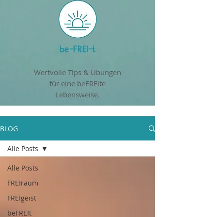
be-FREI-t
Wertvolle Tips & Übungen
für eine beFREite
Lebensweise.
BLOG
Alle Posts
Alle Posts
FREIraum
FREIgeist
beFREIt