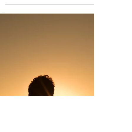
Lebensabschnitt: Jugend Die Jugend ist ein
spezieller Lebensabschnitt und wird
sowohl vom...