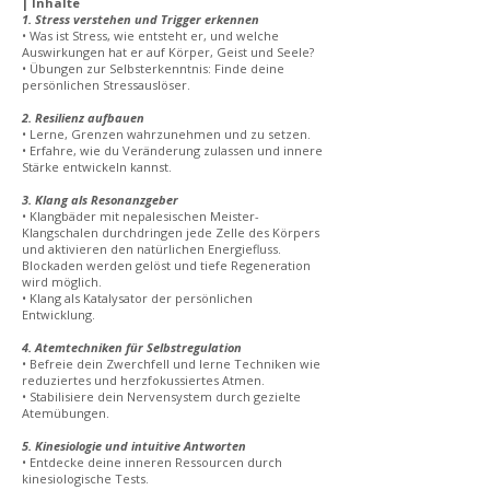
| Inhalte
1. Stress verstehen und Trigger erkennen
• Was ist Stress, wie entsteht er, und welche
Auswirkungen hat er auf Körper, Geist und Seele?
• Übungen zur Selbsterkenntnis: Finde deine
persönlichen Stressauslöser.
2. Resilienz aufbauen
• Lerne, Grenzen wahrzunehmen und zu setzen.
• Erfahre, wie du Veränderung zulassen und innere
Stärke entwickeln kannst.
3. Klang als Resonanzgeber
• Klangbäder mit nepalesischen Meister-
Klangschalen durchdringen jede Zelle des Körpers
und aktivieren den natürlichen Energiefluss.
Blockaden werden gelöst und tiefe Regeneration
wird möglich.
• Klang als Katalysator der persönlichen
Entwicklung.
4. Atemtechniken für Selbstregulation
• Befreie dein Zwerchfell und lerne Techniken wie
reduziertes und herzfokussiertes Atmen.
• Stabilisiere dein Nervensystem durch gezielte
Atemübungen.
5. Kinesiologie und intuitive Antworten
• Entdecke deine inneren Ressourcen durch
kinesiologische Tests.