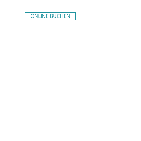
ONLINE BUCHEN
Newsletter abonnieren
Verein Freiraum.Tirol
Plattform für ganzheitliche