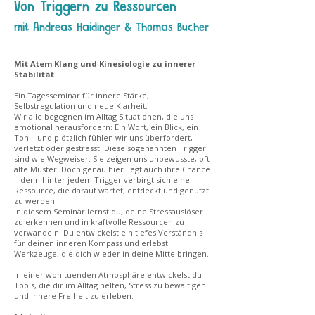
Von Triggern zu Ressourcen
mit Andreas Haidinger & Thomas Bucher
Mit Atem Klang und Kinesiologie zu innerer
Stabilität
Ein Tagesseminar für innere Stärke,
Selbstregulation und neue Klarheit.
Wir alle begegnen im Alltag Situationen, die uns
emotional herausfordern: Ein Wort, ein Blick, ein
Ton – und plötzlich fühlen wir uns überfordert,
verletzt oder gestresst. Diese sogenannten Trigger
sind wie Wegweiser: Sie zeigen uns unbewusste, oft
alte Muster. Doch genau hier liegt auch ihre Chance
– denn hinter jedem Trigger verbirgt sich eine
Ressource, die darauf wartet, entdeckt und genutzt
zu werden.
In diesem Seminar lernst du, deine Stressauslöser
zu erkennen und in kraftvolle Ressourcen zu
verwandeln. Du entwickelst ein tiefes Verständnis
für deinen inneren Kompass und erlebst
Werkzeuge, die dich wieder in deine Mitte bringen.
In einer wohltuenden Atmosphäre entwickelst du
Tools, die dir im Alltag helfen, Stress zu bewältigen
und innere Freiheit zu erleben.