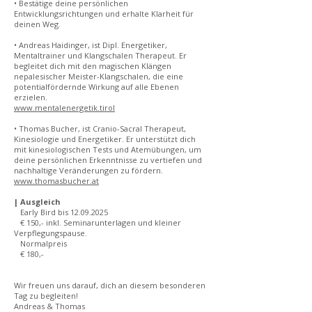
• Bestätige deine persönlichen
Entwicklungsrichtungen und erhalte Klarheit für
deinen Weg.
• Andreas Haidinger, ist Dipl. Energetiker,
Mentaltrainer und Klangschalen Therapeut. Er
begleitet dich mit den magischen Klängen
nepalesischer Meister-Klangschalen, die eine
potentialfördernde Wirkung auf alle Ebenen
erzielen.
www.mentalenergetik.tirol
• Thomas Bucher, ist Cranio-Sacral Therapeut,
Kinesiologie und Energetiker. Er unterstützt dich
mit kinesiologischen Tests und Atemübungen, um
deine persönlichen Erkenntnisse zu vertiefen und
nachhaltige Veränderungen zu fördern.
www.thomasbucher.at
| Ausgleich
Early Bird bis
12.09.2025
€ 150,- inkl. Seminarunterlagen und kleiner
Verpflegungspause.
Normalpreis
€ 180,-
Wir freuen uns darauf, dich an diesem besonderen
Tag zu begleiten!
Andreas & Thomas