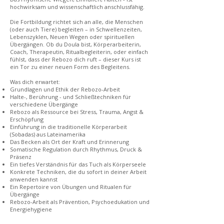
hochwirksam und wissenschaftlich anschlussfähig.
Die Fortbildung richtet sich an alle, die Menschen
(oder auch Tiere) begleiten – in Schwellenzeiten,
Lebenszyklen, Neuen Wegen oder spirituellen
Übergängen. Ob du Doula bist, Körperarbeiterin,
Coach, Therapeutin, Ritualbegleiterin, oder einfach
fühlst, dass der Rebozo dich ruft – dieser Kurs ist
ein Tor zu einer neuen Form des Begleitens.
Was dich erwartet:
Grundlagen und Ethik der Rebozo-Arbeit
Halte-, Berührung - und Schließtechniken für
verschiedene Übergänge
Rebozo als Ressource bei Stress, Trauma, Angst &
Erschöpfung
Einführung in die traditionelle Körperarbeit
(Sobadas) aus Lateinamerika
Das Becken als Ort der Kraft und Erinnerung
Somatische Regulation durch Rhythmus, Druck &
Präsenz
Ein tiefes Verständnis für das Tuch als Körperseele
Konkrete Techniken, die du sofort in deiner Arbeit
anwenden kannst
Ein Repertoire von Übungen und Ritualen für
Übergänge
Rebozo-Arbeit als Prävention, Psychoedukation und
Energiehygiene