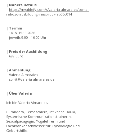
| Nähere Details
https://myablefy.com/s/valeria-almarales/soma-
rebozo-ausbildung-innsbruck-eb05c014
| Termin
14. &
15.11.2026
jeweils 9:00 - 16:00 Uhr
| Preis der Ausbildung
699 Euro
| Anmeldung
Valeria Almarales
spirit@valeria-almarales.de
| Über Valeria
Ich bin Valeria Almarales,
Curandera, Temazcalera, Intikhana Doula,
Systemische Kommunikationstrainerin,
Sexualpädagogin, Yogalehrerin und
Fachkrankenschwester für Gynäkologie und
Geburtshilfe.