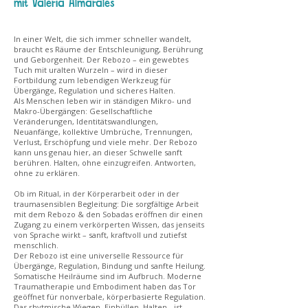
mit Valeria Almarales
In einer Welt, die sich immer schneller wandelt,
braucht es Räume der Entschleunigung, Berührung
und Geborgenheit. Der Rebozo – ein gewebtes
Tuch mit uralten Wurzeln – wird in dieser
Fortbildung zum lebendigen Werkzeug für
Übergänge, Regulation und sicheres Halten.
Als Menschen leben wir in ständigen Mikro- und
Makro-Übergängen: Gesellschaftliche
Veränderungen, Identitätswandlungen,
Neuanfänge, kollektive Umbrüche, Trennungen,
Verlust, Erschöpfung und viele mehr. Der Rebozo
kann uns genau hier, an dieser Schwelle sanft
berühren. Halten, ohne einzugreifen. Antworten,
ohne zu erklären.
Ob im Ritual, in der Körperarbeit oder in der
traumasensiblen Begleitung: Die sorgfältige Arbeit
mit dem Rebozo & den Sobadas eröffnen dir einen
Zugang zu einem verkörperten Wissen, das jenseits
von Sprache wirkt – sanft, kraftvoll und zutiefst
menschlich.
Der Rebozo ist eine universelle Ressource für
Übergänge, Regulation, Bindung und sanfte Heilung.
Somatische Heilräume sind im Aufbruch. Moderne
Traumatherapie und Embodiment haben das Tor
geöffnet für nonverbale, körperbasierte Regulation.
Das rhytmische Wiegen, Einhüllen, Halten - ist