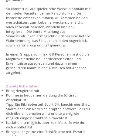
So kommst du auf spielerische Weise in Kontakt mit
den vielen Facetten deiner Persönlichkeit. Du
kannst sie entdecken, fühlen, willkommen heißen,
wertschätzen, zum Leben erwecken, vielleicht
auch liebevoll loslassen, wandeln und neu
integrieren. Die bunte Mischung aus
Sinneseindrücken ermöglicht dir dabei eine tiefere
Wahrnehmung, das Eintauchen in den Augenblick,
sowie Zentrierung und Entspannung.
In einer Gruppe von max. 6-8 Personen hast du die
Möglichkeit deine neu entdeckten Seiten und
Erkenntnisse auszuleben und dazu in einem
geschützten Raum in den Austausch mit Anderen
zu gehen.
Zusätzliche Infos:
Bring Neugierde mit.
Komme in bequemer Kleidung die 60 Grad
waschbar ist.
Tipp: Ein Bikinioberteil, Sport-BH, bauchfreies Shirt,
Shorts oder ein Rock sind empfehlenswert. Falls du
dich überall bemalen willst und so wenig wie
möglich eingeschränkt sein möchtest.
Nacktheit ist möglich, aber kein Muss. So wie du
dich wohlfühltst
Bringe auch gerne eine Trinkflasche mit. Es wird