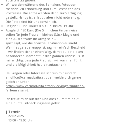
auch Snacks geben.
Wir werden während des Bemalens Fotos von
machen. Zu Erinnerung und zum Festhalten des
Prozesses. Die Fotos werden dann zur Verfügung
gestellt. Handy ist erlaubt, aber nicht notwendig.
Die Fotos sind für uns persönlich.
Beginn 10 Uhr. Dauer 8 bis 9 h. bis ca. 19 Uhr.
Ausgleich 120 Euro (Die Sinnlichen Farbenreisen
sollen für jede Frau ein kleines Stück Magie und
eine Auszeit vom im Alltag sein –
ganz egal, wie die finanzielle Situation aussieht.
Wenn es gerade knapp ist, sag mir einfach Bescheid
– wir finden sicher einen Weg, damit du dir diesen
besonderen Moment für dich gönnen kannst. Es ist
mir wichtig, dass jede Frau sich willkommen fühlt
und die Möglichkeit hat, einzutauchen)
Bei Fragen oder Interesse schreib mir einfach
an
office@carmadvaita.at
oder melde dich gerne
gleich an unter
https://www.carmadvaita.at/service-page/sinnliche-
farbenreisen-2
.
Ich freue mich auf dich und dass du mit mir auf
eine bunte Entdeckungsreise gehst.
| Termin
22.02.2025
10:00 - 19:00 Uhr