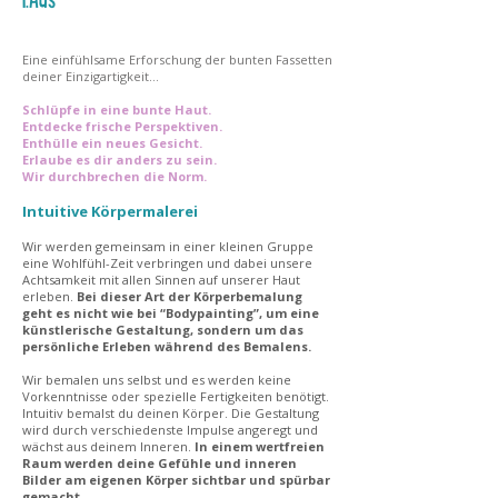
i.AuS
Eine einfühlsame Erforschung der bunten Fassetten
deiner Einzigartigkeit...
Schlüpfe in eine bunte Haut.
Entdecke frische Perspektiven.
Enthülle ein neues Gesicht.
Erlaube es dir anders zu sein.
Wir durchbrechen die Norm.
Intuitive Körpermalerei
Wir werden gemeinsam in einer kleinen Gruppe
eine Wohlfühl-Zeit verbringen und dabei unsere
Achtsamkeit mit allen Sinnen auf unserer Haut
erleben.
Bei dieser Art der Körperbemalung
geht es nicht wie bei “Bodypainting”, um eine
künstlerische Gestaltung, sondern um das
persönliche Erleben während des Bemalens.
Wir bemalen uns selbst und es werden keine
Vorkenntnisse oder spezielle Fertigkeiten benötigt.
Intuitiv bemalst du deinen Körper. Die Gestaltung
wird durch verschiedenste Impulse angeregt und
wächst aus deinem Inneren.
In einem wertfreien
Raum werden deine Gefühle und inneren
Bilder am eigenen Körper sichtbar und spürbar
gemacht.