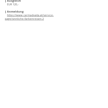
| Ausgleich
EUR 120,-
| Anmeldung
https://www.carmadvaita.at/service-
page/sinnliche-farbenreisen-2