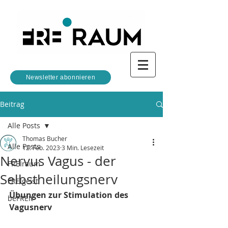
Newsletter abonnieren
Beitrag
Alle Posts
Thomas Bucher
Alle Posts
12. Feb. 2023
3 Min. Lesezeit
Nervus Vagus - der
FREIraum
Selbstheilungsnerv
FREIgeist
Übungen zur Stimulation des 
beFREIt
Vagusnerv