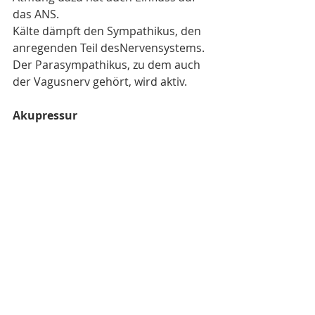
das ANS.
Kälte dämpft den Sympathikus, den 
anregenden Teil desNervensystems. 
Der Parasympathikus, zu dem auch 
der Vagusnerv gehört, wird aktiv.
Akupressur
 Drückst du mit einem Finger den 
unteren Teil der Ohrmuschel nach 
unten, stimulierst du laut TCM den 