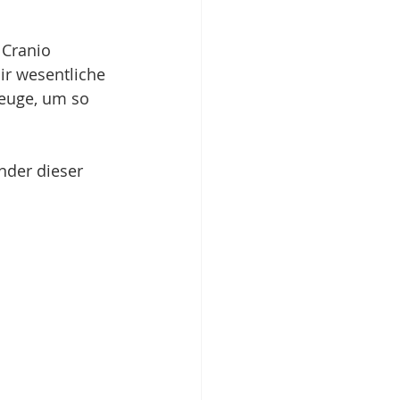
 Cranio 
ir wesentliche 
euge, um so 
nder dieser 