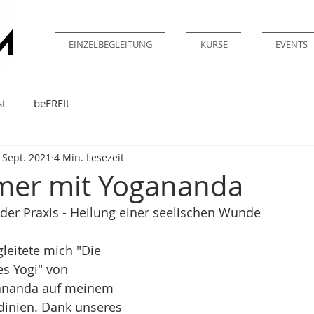
EINZELBEGLEITUNG
KURSE
EVENTS
st
beFREIt
. Sept. 2021
4 Min. Lesezeit
mer mit Yogananda
n der Praxis - Heilung einer seelischen Wunde
eitete mich "Die 
s Yogi" von 
ananda auf meinem 
dinien. Dank unseres 