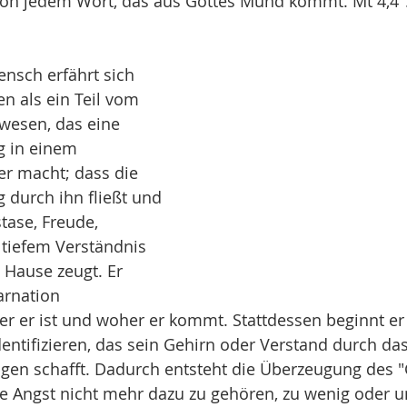
von jedem Wort, das aus Gottes Mund kommt. Mt 4,4"
nsch erfährt sich 
en als ein Teil vom 
wesen, das eine 
g in einem 
r macht; dass die 
g durch ihn fließt und 
tase, Freude, 
tiefem Verständnis 
Hause zeugt. Er 
arnation 
er er ist und woher er kommt. Stattdessen beginnt er 
dentifizieren, das sein Gehirn oder Verstand durch da
gen schafft. Dadurch entsteht die Überzeugung des "
e Angst nicht mehr dazu zu gehören, zu wenig oder un