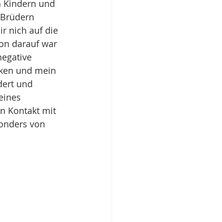
n Kindern und 
 Brüdern 
r nich auf die 
ion darauf war 
egative 
rken und mein 
dert und 
eines 
n Kontakt mit 
onders von 