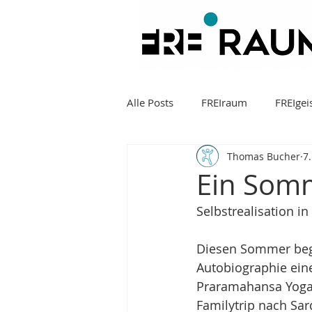
Alle Posts
FREIraum
FREIgei
Thomas Bucher
7
Ein Som
Selbstrealisation i
Diesen Sommer begl
Autobiographie eine
Praramahansa Yog
Familytrip nach Sar