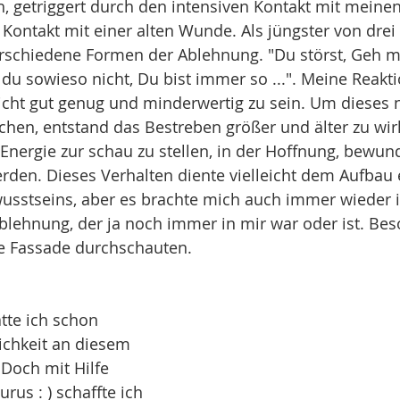
h, getriggert durch den intensiven Kontakt mit meine
 Kontakt mit einer alten Wunde. Als jüngster von drei
erschiedene Formen der Ablehnung. "Du störst, Geh mi
du sowieso nicht, Du bist immer so ...". Meine Reakt
icht gut genug und minderwertig zu sein. Um dieses n
schen, entstand das Bestreben größer und älter zu wi
nergie zur schau zu stellen, in der Hoffnung, bewun
rden. Dieses Verhalten diente vielleicht dem Aufbau 
usstseins, aber es brachte mich auch immer wieder i
lehnung, der ja noch immer in mir war oder ist. Bes
e Fassade durchschauten. 
tte ich schon 
chkeit an diesem 
Doch mit Hilfe 
us : ) schaffte ich 