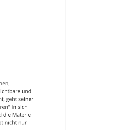
hen, 
Sichtbare und 
t, geht seiner 
en" in sich 
d die Materie 
t nicht nur 