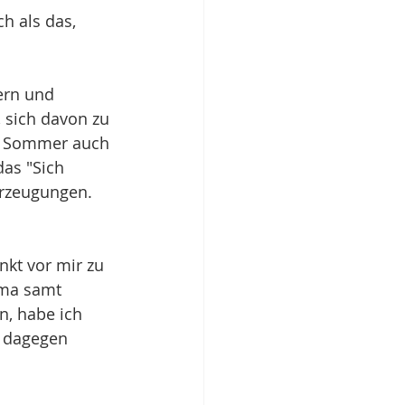
h als das, 
ern und 
 sich davon zu 
en Sommer auch 
as "Sich 
erzeugungen. 
nkt vor mir zu 
ema samt 
n, habe ich 
e dagegen 