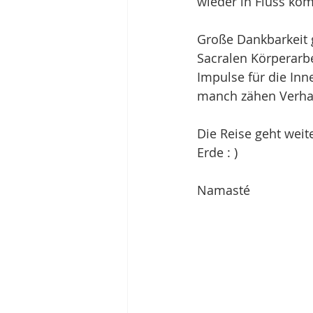
wieder in Fluss ko
Große Dankbarkeit g
Sacralen Körperarb
Impulse für die In
manch zähen Verha
Die Reise geht weite
Erde : )
Namasté 