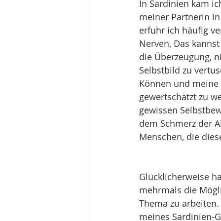
In Sardinien kam ic
meiner Partnerin in
erfuhr ich häufig v
Nerven, Das kannst 
die Überzeugung, n
Selbstbild zu vertu
Können und meine E
gewertschätzt zu we
gewissen Selbstbew
dem Schmerz der Ab
Menschen, die dies
Glücklicherweise ha
mehrmals die Mögli
Thema zu arbeiten. 
meines Sardinien-Gur