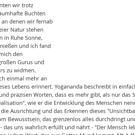
ten wir trotz 
raumhafte Buchten 
 an denen wir fernab 
reier Natur stehen 
n in Ruhe Sonne, 
nießen und ich fand 
mich den 
großen Gurus und 
ers zu widmen.
ch einmal mehr an 
ieses Lebens erinnert. Yogananda beschreibt in einfac
und präzisen Worten, dass es mehr gibt, als nur das 
realisation", wie er die Entwicklung des Menschen nenn
die Ausrichtung und das Erkennen dieses "Unsichtbar
 vom Bewusstsein, das grenzenlos alles durchdringt un
 das uns wahrlich erfüllt und nährt - "Der Mensch leb