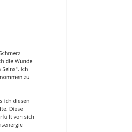
 Schmerz 
ich die Wunde 
 Seins". Ich 
genommen zu 
s ich diesen 
te. Diese 
füllt von sich 
nsenergie 