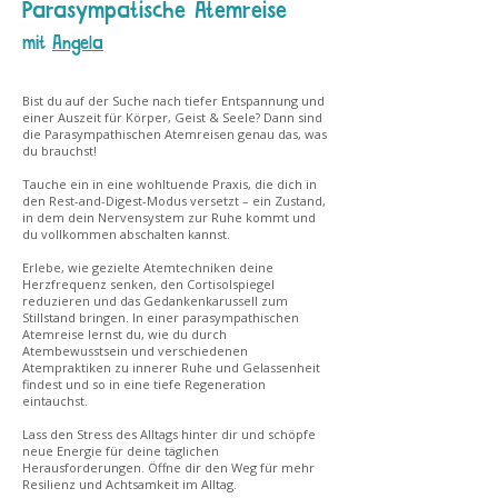
Parasympatische Atemreise
mit
Angela
Bist du auf der Suche nach tiefer Entspannung und
einer Auszeit für Körper, Geist & Seele? Dann sind
die Parasympathischen Atemreisen genau das, was
du brauchst!
Tauche ein in eine wohltuende Praxis, die dich in
den Rest-and-Digest-Modus versetzt – ein Zustand,
in dem dein Nervensystem zur Ruhe kommt und
du vollkommen abschalten kannst.
Erlebe, wie gezielte Atemtechniken deine
Herzfrequenz senken, den Cortisolspiegel
reduzieren und das Gedankenkarussell zum
Stillstand bringen. In einer parasympathischen
Atemreise lernst du, wie du durch
Atembewusstsein und verschiedenen
Atempraktiken zu innerer Ruhe und Gelassenheit
findest und so in eine tiefe Regeneration
eintauchst.
Lass den Stress des Alltags hinter dir und schöpfe
neue Energie für deine täglichen
Herausforderungen. Öffne dir den Weg für mehr
Resilienz und Achtsamkeit im Alltag.