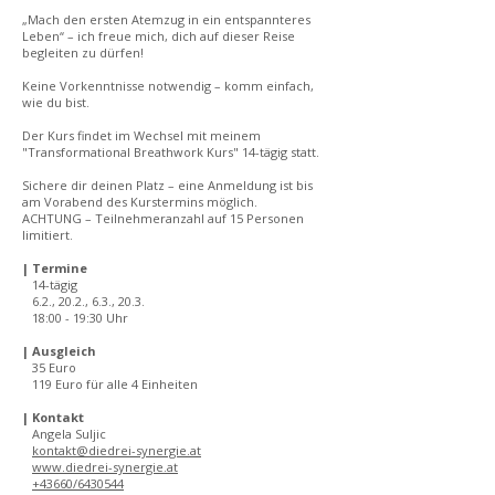
„Mach den ersten Atemzug in ein entspannteres
Leben“ – ich freue mich, dich auf dieser Reise
begleiten zu dürfen!
Keine Vorkenntnisse notwendig – komm einfach,
wie du bist.
Der Kurs findet im Wechsel mit meinem
"Transformational Breathwork Kurs" 14-tägig statt.
Sichere dir deinen Platz – eine Anmeldung ist bis
am Vorabend des Kurstermins möglich.
ACHTUNG – Teilnehmeranzahl auf 15 Personen
limitiert.
| Termine
14-tägig
6.2., 20.2., 6.3., 20.3.
18:00 - 19:30 Uhr
| Ausgleich
35 Euro
119 Euro für alle 4 Einheiten
| Kontakt
Angela Suljic
kontakt@diedrei-synergie.at
www.diedrei-synergie.at
+43660/6430544