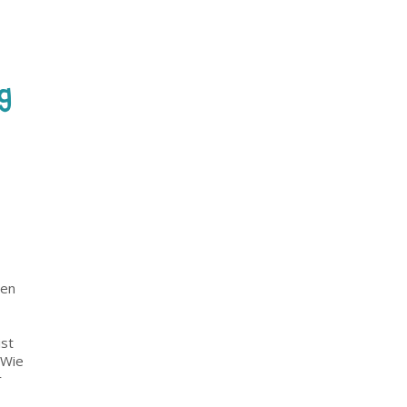
ng
men
ist
'Wie
r