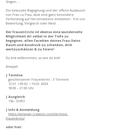
Singen, ...
Die bewusste Begegnung und der offene Austausch
von Frau zu Frau, lässt eine ganz besondere
Verbindung auf Herzensebene entstehen - frei von
Bewertung, Vergleich oder Neid.
Der FrauenCircle ist ebenso eine wundervolle
Möglichkeit dir selbst in der Tiefe zu
begegnen, allen Facetten deines Frau-Seins
Raum und Ausdruck zu schenken, dich
wertzuschätzen & zu feiern!
Du bist willkommen, so wie du bist!
Amayah
| Termine
geschlossener Frauenkreis - 3 Termine
12.01. / 09.02. /
15.03. 2024
18:00 – 21:00 Uhr
| Ausgleich
150,- EURO
| Info & Anmeldung
https://amayah-creation.com/termine-
frauenkreis/
oder hier: