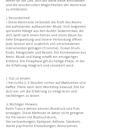
Nimm dir die Zeit, dich auf diese Reise einzulassen
und die wundervollen Möglichkeiten der Atemreise
zu entdecken.
| Besonderheit:
✨Diese Atemreise verbindet die Kraft des Atems
mit aufeinander aufbauender Musik. Dich begleiten
spirituelle Klänge aus den Anden Südamerikas, die
dich sanft nach Innen führen und einen Raum für
tiefe Entspannung und innere Verbindung öffnen.
Jede Session wird zusätzlich von verschiedenen
Instrumenten getragen (Trommel, Ocean Drum,
Koshi, Klangschale und Rassel). Die Kombination aus
Atem, Musik und Klang schafft ein einzigartiges
Erlebnis. Die Flowphase gilt als heilige Phase, in der
die Erfahrung integriert und verankert wird.
| Gut zu wissen:
✨Verzichte 2–3 Stunden vorher auf Mahlzeiten und
Kaffee. Plane nach dem Workshop bewusst Zeit für
dich ein, um die Erfahrung zu integrieren und
nachklingen zu lassen.
⚠️ Wichtiger Hinweis:
Beim Trance Atmen können Blutdruck und Puls
ansteigen. Diese Methode ist daher nicht geeignet
für Personen mit Bluthochdruck,
Herzerkrankungen, Epilepsie, Asthma, Glaukom,
starke psychische Erkrankungen, Aneurysmen,