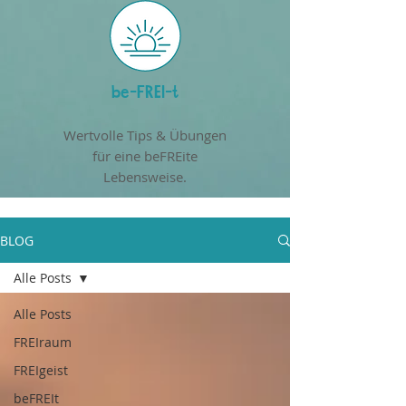
be-FREI-t
Wertvolle Tips & Übungen
für eine beFREite
Lebensweise.
BLOG
Alle Posts
Alle Posts
FREIraum
FREIgeist
beFREIt