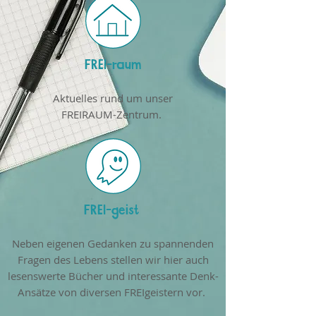
FREI-raum
Aktuelles rund um unser
FREIRAUM-Zentrum.
FREI-geist
Neben eigenen Gedanken zu spannenden
Fragen des Lebens stellen wir hier auch
lesenswerte Bücher und interessante Denk-
Ansätze von diversen FREIgeistern vor.