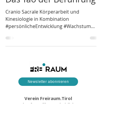
Cranio Sacrale Körperarbeit und
Kinesiologie in Kombination
#persönlicheEntwicklung #Wachstum
#Annehmen #Integrieren #Loslassen...
Newsletter abonnieren
Verein Freiraum.Tirol
Plattform für ganzheitliche
Gesundheitsförderung
Defreggerstraße 20
6020 Innsbruck