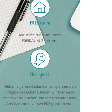
FREI-raum
Aktuelles rund um unser
FREIRAUM-Zentrum.
FREI-geist
Neben eigenen Gedanken zu spannenden
Fragen des Lebens stellen wir hier auch
lesenswerte Bücher und interessante Denk-
Ansätze von diversen FREIgeistern vor.