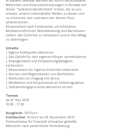
In diesem Seminar werden wir durch verschiedene
Methoden und Bewusstseinsübungen in Kontakt mit
dieser "Selbstverständlichkeit" treten, die es uns
erlaubt, unsere Lebenskräfte fließen zu lassen und
zu erkennen, wie und wann wir diesen Fluss
unterbrechen.
Körperarbeit nach Feldenkrais, verschiedene
Meditationsformen, Mentaltraining und Bachblüten
helfen, das Gelernte zu verankern und in den Alltag
zu übertragen.
Inhalte
| Eigene Kraftquelle aktivieren
| Das Gefühl für den eigenen Körper sensibilisieren
| Beweglichkeit und Entspannungsfähigkeit
verbessern
| Bewusstsein für eigenes Potential entwickeln
| Nutzen und Möglichkeiten von Bachblüten
| Methoden im Umgang mit Stress
| Meditation und Körperarbeit als Selbstregulation
| Selbstheilungsprozesse aktivieren lernen
Termin
Sa 30. Nov 2019
10:30 - 17:30
Ausgleich
105 Euro
Frühbucher
: 95 Euro bis 18. November 2019
Preisnachlässe für finanziell schwächer gestellte
Menschen nach persönlicher Vereinbarung.