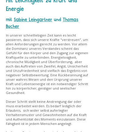
Mit Leichtigkeit zu Kraft und
Energie
mit
Sabine Leingartner
und
Thomas
Bucher
In unserer schnelllebigen Zeit kann es leicht
passieren, dass sich unsere Kräfte "verstreuen", um
allen Anforderungen gerecht zu werden. Vor allem
die Dominanz unseres Verstandes scheint das
Gefühl für den Körper und den Zugang zur eigenen
Kraftquelle zu unterbinden. Energielosigkeit,
chronische Müdigkeit und Überforderung, aber
auch das Auftreten von Zweifel, Angst, Unsicherheit
und Unzufriedenheit sind vielfach das Ergebnis von
negativer Selbstbewertung. Eine Rückbesinnung auf
unser wahres Wesen und den Ursprung unserer
Kraft und Lebensenergie ist ein notwendiger Schritt
hin zu körperlicher, geistiger und seelischer
Gesundheit.
Dieser Schritt stellt keine Anstrengung dar oder
muss erarbeitet werden. Es bedarf lediglich der
Erlaubnis, sich wider selbst auferlegter
Verhaltensmuster ​und Gewohnheiten auf die Kraft
und Authentizität des Moments einzulassen. Diese
Fähigkeit ist in jedem Menschen angelegt.