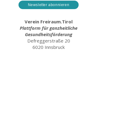
Newsletter abonnieren
Verein Freiraum.Tirol
Plattform für ganzheitliche
Gesundheitsförderung
Defreggerstraße 20
6020 Innsbruck
www.freiraum.tirol
Obmann Thomas Bucher
thomas@freiraum.tirol
+43 660 4612643
AGB
IMPRESSUM
VEREINSSTATUT
DATENSCHUTZ
PARTNER