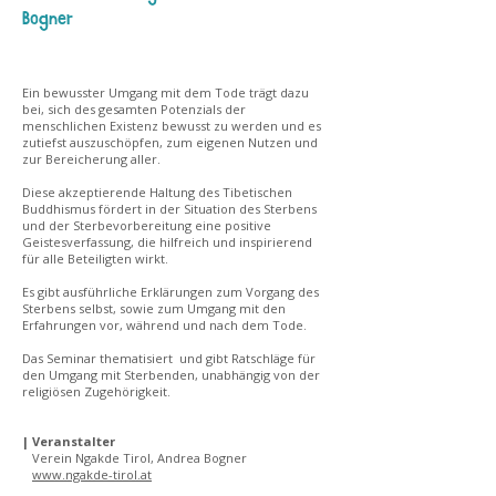
Bogner
Ein bewusster Umgang mit dem Tode trägt dazu
bei, sich des gesamten Potenzials der
menschlichen Existenz bewusst zu werden und es
zutiefst auszuschöpfen, zum eigenen Nutzen und
zur Bereicherung aller.
Diese ak­zeptierende Haltung des Tibetischen
Buddhismus fördert in der Situation des Sterbens
und der Sterbevorbereitung eine positive
Geistesverfassung, die hilfreich und inspirierend
für alle Beteiligten wirkt.
Es gibt ausführliche Erklärungen zum Vorgang des
Sterbens selbst, sowie zum Umgang mit den
Erfahrungen vor, während und nach dem Tode.
Das Seminar thematisiert und gibt Ratschläge für
den Umgang mit Sterbenden, unabhängig von der
religiösen Zugehörigkeit.
| Veranstalter
Verein Ngakde Tirol, Andrea Bogner
www.ngakde-tirol.at