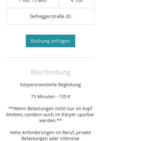
1 Std. 15 Min.
1
€ 120
S
t
Defreggerstraße 20
d
1
5
M
Buchung anfragen
i
n
.
Beschreibung
Körperorientierte Begleitung
75 Minuten · 120 €
**Wenn Belastungen nicht nur im Kopf
bleiben, sondern auch im Körper spürbar
werden.**
Hohe Anforderungen im Beruf, private
Belastungen oder intensive