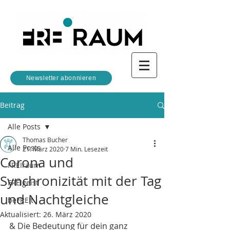
Newsletter abonnieren
Beitrag
Alle Posts
Thomas Bucher
Alle Posts
21. März 2020
7 Min. Lesezeit
Corona und
FREIraum
Synchronizität mit der Tag
FREIgeist
und Nachtgleiche
beFREIt
Aktualisiert:
26. März 2020
& Die Bedeutung für dein ganz 