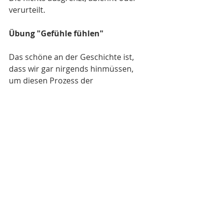
verurteilt.
Übung "Gefühle fühlen"
Das schöne an der Geschichte ist, 
dass wir gar nirgends hinmüssen, 
um diesen Prozess der 
Bewusstwerdung zu vollziehen. Das 
können wir ganz bequem und ohne 
Gefahr der Ansteckung von zu Hause 
aus tun. Eine nützliche Übung, um 
sich seiner Verhaltensmuster 
bewusst zu werden, ist, seine 
Gefühle zu fühlen. Das ist vielleicht 
anfänglich noch nicht möglich, wenn 
man sich gerade in einer Situation 
befindet, in der man von jemandem 
getriggert wird. Aber auch im 