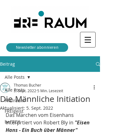
Newsletter abonnieren
Beitrag
Alle Posts
Thomas Bucher
Alle Posts
3. Sept. 2022
5 Min. Lesezeit
Die Männliche Initiation
FREIraum
Aktualisiert:
5. Sept. 2022
FREIgeist
Das Märchen vom Eisenhans 
beFREIt
Interprtiert von Robert Bly in 
"Eisen 
Hans - Ein Buch über Männer"