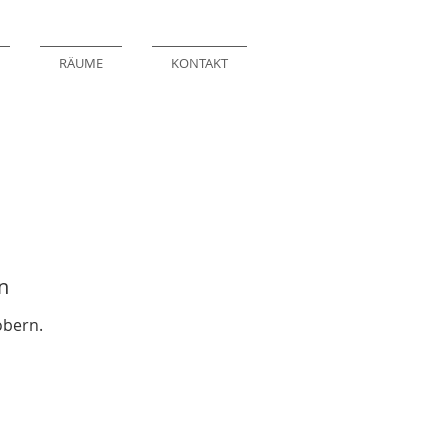
RÄUME
KONTAKT
n
öbern.