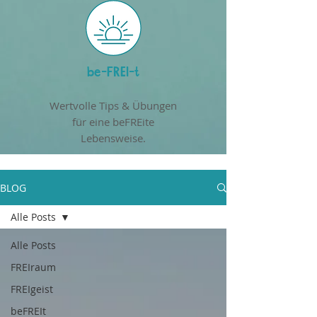
be-FREI-t
Wertvolle Tips & Übungen
für eine beFREite
Lebensweise.
BLOG
Alle Posts
Alle Posts
FREIraum
FREIgeist
beFREIt