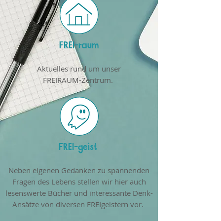
FREI-raum
Aktuelles rund um unser
FREIRAUM-Zentrum.
FREI-geist
Neben eigenen Gedanken zu spannenden
Fragen des Lebens stellen wir hier auch
lesenswerte Bücher und interessante Denk-
Ansätze von diversen FREIgeistern vor.